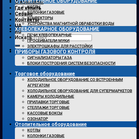
ОТОПИТЕЛЬНОЕ ОБОРУДОВАНИЕ
О компании
КОТЛЫ
Где купить
КОЛОНКИ ГАЗОВЫЕ
Сервис
КОНВЕКТОРЫ
Контакты
УСТРОЙСТВА МАГНИТНОЙ ОБРАБОТКИ ВОДЫ
UA
ХЛЕБОПЕКАРНОЕ ОБОРУДОВАНИЕ
RU
ПЕЧИ ХЛЕБОПЕКАРНЫЕ
Искать:
ПРОСЕИВАТЕЛИ МУКИ
ЭЛЕКТРОШКАФЫ ДЛЯ РАССТОЙКИ
ПРИБОРЫ ГАЗОВОГО КОНТРОЛЯ
СИГНАЛИЗАТОРЫ ГАЗА
БЛОКИ ПОСТРОЕНИЯ СИСТЕМ БЕЗОПАСНОСТИ
Торговое оборудование
ХОЛОДИЛЬНОЕ ОБОРУДОВАНИЕ СО ВСТРОЕННЫМ
АГРЕГАТОМ
ХОЛОДИЛЬНОЕ ОБОРУДОВАНИЕ ДЛЯ СУПЕРМАРКЕТОВ
КАМЕРЫ ХОЛОДИЛЬНЫЕ
ПРИЛАВКИ ТОРГОВЫЕ
СТЕЛЛАЖИ ТОРГОВЫЕ
КАССОВЫЕ БОКСЫ
ОЗОНАТОР
Отопительное оборудование
КОТЛЫ
КОЛОНКИ ГАЗОВЫЕ