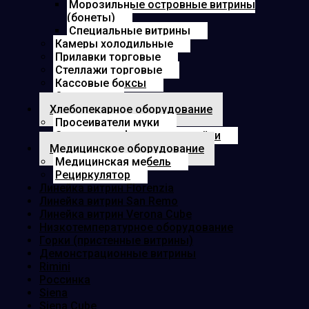
Морозильные островные витрины
(бонеты)
Специальные витрины
Камеры холодильные
Прилавки торговые
Стеллажи торговые
Кассовые боксы
Озонатор
Хлебопекарное оборудование
Просеиватели муки
Электрошкафы для расстойки
Медицинское оборудование
Медицинская мебель
Рециркулятор
Линейка витрин Florenzia
Линейка витрин San Remo
Линейка витрин Verona Cube
Низкотемпературное оборудование
Горки (пристенные витрины)
Демонстрационные витрины
Rimini
Россинка
Siena
Siena Cube