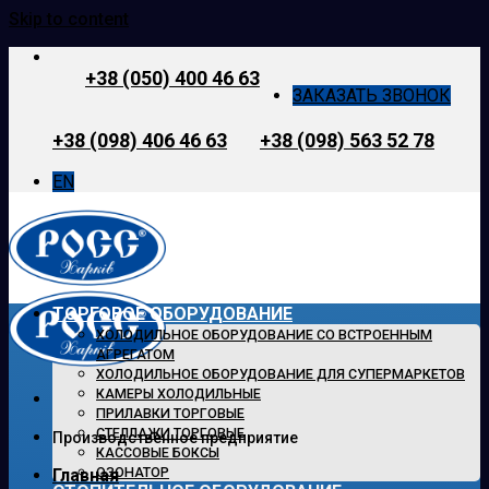
Skip to content
+38 (050) 400 46 63
ЗАКАЗАТЬ ЗВОНОК
+38 (098) 406 46 63
+38 (098) 563 52 78
EN
ТОРГОВОЕ ОБОРУДОВАНИЕ
ХОЛОДИЛЬНОЕ ОБОРУДОВАНИЕ СО ВСТРОЕННЫМ
АГРЕГАТОМ
ХОЛОДИЛЬНОЕ ОБОРУДОВАНИЕ ДЛЯ СУПЕРМАРКЕТОВ
КАМЕРЫ ХОЛОДИЛЬНЫЕ
ПРИЛАВКИ ТОРГОВЫЕ
СТЕЛЛАЖИ ТОРГОВЫЕ
Производственное предприятие
КАССОВЫЕ БОКСЫ
ОЗОНАТОР
Главная