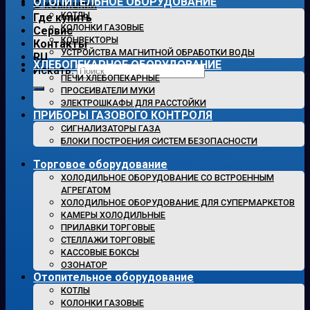
ОТОПИТЕЛЬНОЕ ОБОРУДОВАНИЕ
О компании
КОТЛЫ
Где купить
КОЛОНКИ ГАЗОВЫЕ
Сервис
КОНВЕКТОРЫ
Контакты
УСТРОЙСТВА МАГНИТНОЙ ОБРАБОТКИ ВОДЫ
RU
ХЛЕБОПЕКАРНОЕ ОБОРУДОВАНИЕ
Искать:
ПЕЧИ ХЛЕБОПЕКАРНЫЕ
ПРОСЕИВАТЕЛИ МУКИ
ЭЛЕКТРОШКАФЫ ДЛЯ РАССТОЙКИ
ПРИБОРЫ ГАЗОВОГО КОНТРОЛЯ
СИГНАЛИЗАТОРЫ ГАЗА
БЛОКИ ПОСТРОЕНИЯ СИСТЕМ БЕЗОПАСНОСТИ
Торговое оборудование
ХОЛОДИЛЬНОЕ ОБОРУДОВАНИЕ СО ВСТРОЕННЫМ
АГРЕГАТОМ
ХОЛОДИЛЬНОЕ ОБОРУДОВАНИЕ ДЛЯ СУПЕРМАРКЕТОВ
КАМЕРЫ ХОЛОДИЛЬНЫЕ
ПРИЛАВКИ ТОРГОВЫЕ
СТЕЛЛАЖИ ТОРГОВЫЕ
КАССОВЫЕ БОКСЫ
ОЗОНАТОР
Отопительное оборудование
КОТЛЫ
КОЛОНКИ ГАЗОВЫЕ