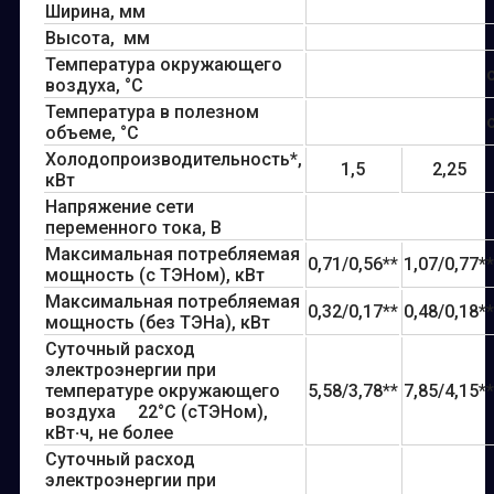
Ширина, мм
Высота, мм
Температура окружающего
воздуха, °С
Температура в полезном
объеме, °С
Холодопроизводительность*,
1,5
2,25
кВт
Напряжение сети
переменного тока, В
Максимальная потребляемая
0,71/0,56**
1,07/0,77**
мощность (с ТЭНом), кВт
Максимальная потребляемая
0,32/0,17**
0,48/0,18**
мощность (без ТЭНа), кВт
Суточный расход
электроэнергии при
температуре окружающего
5,58/3,78**
7,85/4,15**
воздуха 22°С (сТЭНом),
кВт
·
ч, не более
Суточный расход
электроэнергии при