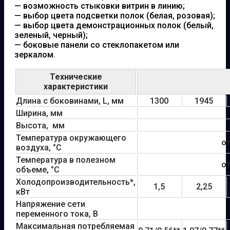
— возможность стыковки витрин в линию;
— выбор цвета подсветки полок (белая, розовая);
— выбор цвета демонстрационных полок (белый,
зеленый, черный);
— боковые панели со стеклопакетом или
зеркалом.
Технические
характеристики
Длина с боковинами, L, мм
1300
1945
Ширина, мм
Высота, мм
Температура окружающего
от
воздуха, °С
Температура в полезном
от
объеме, °С
Холодопроизводительность*,
1,5
2,25
кВт
Напряжение сети
переменного тока, В
Максимальная потребляемая