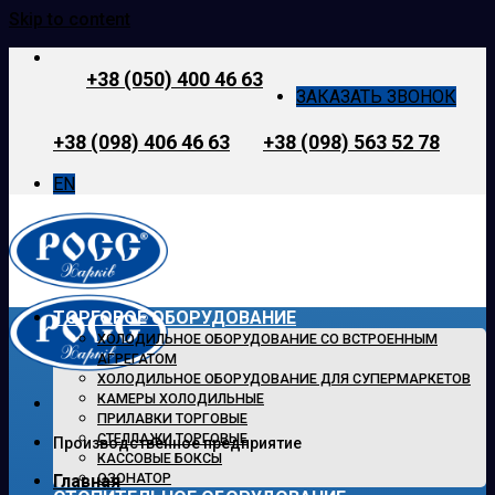
Skip to content
+38 (050) 400 46 63
ЗАКАЗАТЬ ЗВОНОК
+38 (098) 406 46 63
+38 (098) 563 52 78
EN
ТОРГОВОЕ ОБОРУДОВАНИЕ
ХОЛОДИЛЬНОЕ ОБОРУДОВАНИЕ СО ВСТРОЕННЫМ
АГРЕГАТОМ
ХОЛОДИЛЬНОЕ ОБОРУДОВАНИЕ ДЛЯ СУПЕРМАРКЕТОВ
КАМЕРЫ ХОЛОДИЛЬНЫЕ
ПРИЛАВКИ ТОРГОВЫЕ
СТЕЛЛАЖИ ТОРГОВЫЕ
Производственное предприятие
КАССОВЫЕ БОКСЫ
ОЗОНАТОР
Главная