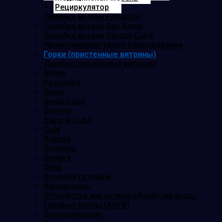
Рециркулятор
Линейка витрин Florenzia
Линейка витрин San Remo
Линейка витрин Verona Cube
Низкотемпературное оборудование
Горки (пристенные витрины)
Демонстрационные витрины
Rimini
Россинка
Siena
Siena Cube
Savona
Savona Cube
Gold
Belluno
Sorrento
Geneva
Delia
Колонки газовые
Конвекторы
Устройства магнитной обработки воды
Газовые котлы (АОГВ)
Электрические