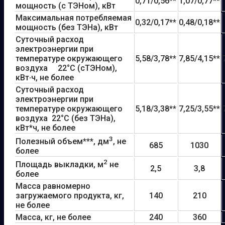
0,71/0,56**
1,07/0,77**
мощность (с ТЭНом), кВт
Максимальная потребляемая
0,32/0,17**
0,48/0,18**
мощность (без ТЭНа), кВт
Суточный расход
электроэнергии при
температуре окружающего
5,58/3,78**
7,85/4,15**
воздуха 22°С (сТЭНом),
кВт
·
ч, не более
Суточный расход
электроэнергии при
температуре окружающего
5,18/3,38**
7,25/3,55**
воздуха 22°С (без ТЭНа),
кВт*ч, не более
3
Полезный объем**
*
, дм
, не
685
1030
более
2
Площадь выкладки, м
не
2,5
3,8
более
Масса равномерно
загружаемого продукта, кг,
140
210
не более
Масса, кг, не более
240
360