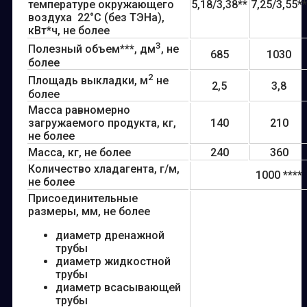
температуре окружающего
5,18/3,38**
7,25/3,55**
воздуха 22°С (без ТЭНа),
кВт*ч, не более
3
Полезный объем**
*
, дм
, не
685
1030
более
2
Площадь выкладки, м
не
2,5
3,8
более
Масса равномерно
загружаемого продукта, кг,
140
210
не более
Масса, кг, не более
240
360
Количество хладагента, г/м,
1000 ****
не более
Присоединительные
размеры, мм, не более
диаметр дренажной
трубы
диаметр жидкостной
трубы
диаметр всасывающей
трубы