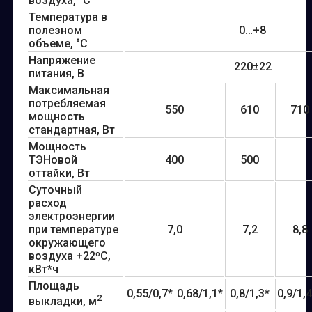
воздуха, °С
Температура в
полезном
0…+8
объеме, °С
Напряжение
220±22
питания, В
Максимальная
потребляемая
550
610
710
мощность
стандартная, Вт
Мощность
ТЭНовой
400
500
оттайки, Вт
Суточный
расход
электроэнергии
при температуре
7,0
7,2
8,8
окружающего
воздуха +22ºС,
кВт*ч
Площадь
0,55/0,7*
0,68/1,1*
0,8/1,3*
0,9/1,
2
выкладки, м