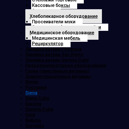
Кассовые боксы
Озонатор
Хлебопекарное оборудование
Просеиватели муки
Электрошкафы для расстойки
Медицинское оборудование
Медицинская мебель
Рециркулятор
Линейка витрин Florenzia
Линейка витрин San Remo
Линейка витрин Verona Cube
Низкотемпературное оборудование
Горки (пристенные витрины)
Демонстрационные витрины
Rimini
Россинка
Siena
Siena Cube
Savona
Savona Cube
Gold
Belluno
Sorrento