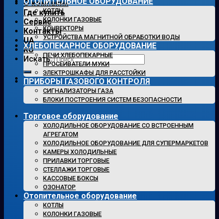
ОТОПИТЕЛЬНОЕ ОБОРУДОВАНИЕ
О компании
КОТЛЫ
Где купить
КОЛОНКИ ГАЗОВЫЕ
Сервис
КОНВЕКТОРЫ
Контакты
УСТРОЙСТВА МАГНИТНОЙ ОБРАБОТКИ ВОДЫ
UA
ХЛЕБОПЕКАРНОЕ ОБОРУДОВАНИЕ
RU
ПЕЧИ ХЛЕБОПЕКАРНЫЕ
Искать:
ПРОСЕИВАТЕЛИ МУКИ
ЭЛЕКТРОШКАФЫ ДЛЯ РАССТОЙКИ
ПРИБОРЫ ГАЗОВОГО КОНТРОЛЯ
СИГНАЛИЗАТОРЫ ГАЗА
БЛОКИ ПОСТРОЕНИЯ СИСТЕМ БЕЗОПАСНОСТИ
Торговое оборудование
ХОЛОДИЛЬНОЕ ОБОРУДОВАНИЕ СО ВСТРОЕННЫМ
АГРЕГАТОМ
ХОЛОДИЛЬНОЕ ОБОРУДОВАНИЕ ДЛЯ СУПЕРМАРКЕТОВ
КАМЕРЫ ХОЛОДИЛЬНЫЕ
ПРИЛАВКИ ТОРГОВЫЕ
СТЕЛЛАЖИ ТОРГОВЫЕ
КАССОВЫЕ БОКСЫ
ОЗОНАТОР
Отопительное оборудование
КОТЛЫ
КОЛОНКИ ГАЗОВЫЕ