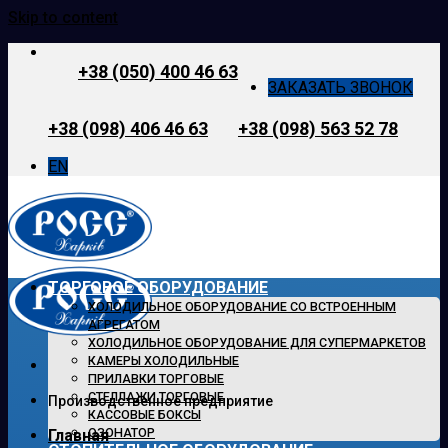
Skip to content
+38 (050) 400 46 63
ЗАКАЗАТЬ ЗВОНОК
+38 (098) 406 46 63
+38 (098) 563 52 78
EN
ТОРГОВОЕ ОБОРУДОВАНИЕ
ХОЛОДИЛЬНОЕ ОБОРУДОВАНИЕ СО ВСТРОЕННЫМ
АГРЕГАТОМ
ХОЛОДИЛЬНОЕ ОБОРУДОВАНИЕ ДЛЯ СУПЕРМАРКЕТОВ
КАМЕРЫ ХОЛОДИЛЬНЫЕ
ПРИЛАВКИ ТОРГОВЫЕ
СТЕЛЛАЖИ ТОРГОВЫЕ
Производственное предприятие
КАССОВЫЕ БОКСЫ
ОЗОНАТОР
Главная