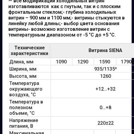
— все модификации холодильных витрин
изготавливаются как с гнутым, так и с плоским
фронтальным стеклом;- глубина холодильных
витрин – 900 мм и 1100 мм;- витрины стыкуются в
линейку любой длины;- выбор цвета основания
витрины- возможно изготовление витрин с
температурным диапазоном от -5 °С до +5 °С.
Технические
Витрина SIENA
характеристики
Длина, мм
1090
1290
1590
1790
Ширина, мм
935/1135*
Высота, мм
1260
Температура
окружающего
+12…+32
воздуха, °С
Температура в
полезном
0…+8
объеме, °С
Напряжение
220±22
питания, В
Максимальная