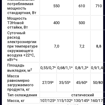
потребляемая
550
610
710
мощность
стандартная, Вт
Мощность
ТЭНовой
400
500
оттайки, Вт
Суточный
расход
электроэнергии
при температуре
7,0
7,2
8,8
окружающего
воздуха +22ºС,
кВт*ч
Площадь
0,55/0,7*
0,68/1,1*
0,8/1,3*
0,9/1,46
2
выкладки, м
Масса
равномерно
27/39*
35/55*
45/60*
50/80*
загружаемого
продукта, кг
Тип охлаждения
статический
Масса, кг
107/125*
115/132*
130/145*
160/172