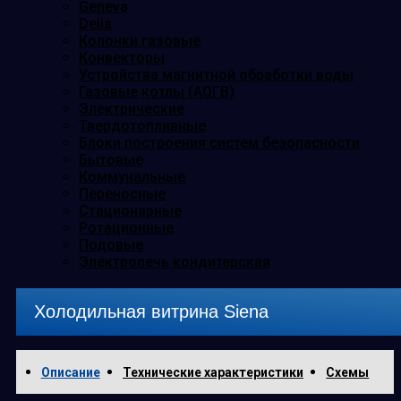
Geneva
Delia
Колонки газовые
Конвекторы
Устройства магнитной обработки воды
Газовые котлы (АОГВ)
Электрические
Твердотопливные
Блоки построения систем безопасности
Бытовые
Коммунальные
Переносные
Стационарные
Ротационные
Подовые
Электропечь кондитерская
Холодильная витрина Siena
Описание
Технические характеристики
Схемы