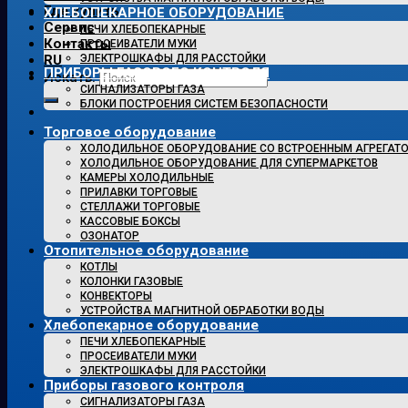
Где купить
ХЛЕБОПЕКАРНОЕ ОБОРУДОВАНИЕ
Сервис
ПЕЧИ ХЛЕБОПЕКАРНЫЕ
Контакты
ПРОСЕИВАТЕЛИ МУКИ
ЭЛЕКТРОШКАФЫ ДЛЯ РАССТОЙКИ
RU
ПРИБОРЫ ГАЗОВОГО КОНТРОЛЯ
Искать:
СИГНАЛИЗАТОРЫ ГАЗА
БЛОКИ ПОСТРОЕНИЯ СИСТЕМ БЕЗОПАСНОСТИ
Торговое оборудование
ХОЛОДИЛЬНОЕ ОБОРУДОВАНИЕ СО ВСТРОЕННЫМ АГРЕГАТ
ХОЛОДИЛЬНОЕ ОБОРУДОВАНИЕ ДЛЯ СУПЕРМАРКЕТОВ
КАМЕРЫ ХОЛОДИЛЬНЫЕ
ПРИЛАВКИ ТОРГОВЫЕ
СТЕЛЛАЖИ ТОРГОВЫЕ
КАССОВЫЕ БОКСЫ
ОЗОНАТОР
Отопительное оборудование
КОТЛЫ
КОЛОНКИ ГАЗОВЫЕ
КОНВЕКТОРЫ
УСТРОЙСТВА МАГНИТНОЙ ОБРАБОТКИ ВОДЫ
Хлебопекарное оборудование
ПЕЧИ ХЛЕБОПЕКАРНЫЕ
ПРОСЕИВАТЕЛИ МУКИ
ЭЛЕКТРОШКАФЫ ДЛЯ РАССТОЙКИ
Приборы газового контроля
СИГНАЛИЗАТОРЫ ГАЗА