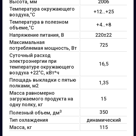
Высота, мм
2006
Температура окружающего
+12…+25
воздуха,°С
Температура в полезном
+4…+8
объеме,°С
Напряжение питания, В
220±22
Максимальная
725
потребляемая мощность, Вт
Суточный расход
электроэнергии при
16,5
температуре окружающего
воздуха +22°С, кВт*ч
Площадь выкладки с пятью
1,35
полками, м2
Масса равномерно
загружаемого продукта на
15
одну полку, кг
3
350
Полезный объем, дм
Тип охлаждения
динамический
Масса, кг
115