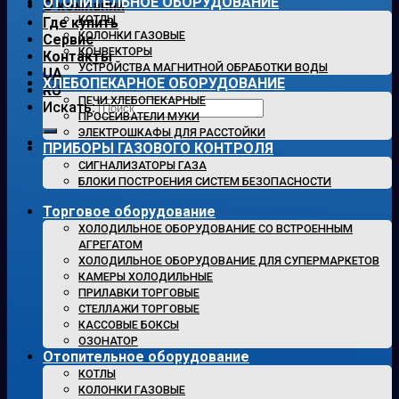
ОТОПИТЕЛЬНОЕ ОБОРУДОВАНИЕ
О компании
КОТЛЫ
Где купить
КОЛОНКИ ГАЗОВЫЕ
Сервис
КОНВЕКТОРЫ
Контакты
УСТРОЙСТВА МАГНИТНОЙ ОБРАБОТКИ ВОДЫ
UA
ХЛЕБОПЕКАРНОЕ ОБОРУДОВАНИЕ
RU
ПЕЧИ ХЛЕБОПЕКАРНЫЕ
Искать:
ПРОСЕИВАТЕЛИ МУКИ
ЭЛЕКТРОШКАФЫ ДЛЯ РАССТОЙКИ
ПРИБОРЫ ГАЗОВОГО КОНТРОЛЯ
СИГНАЛИЗАТОРЫ ГАЗА
БЛОКИ ПОСТРОЕНИЯ СИСТЕМ БЕЗОПАСНОСТИ
Торговое оборудование
ХОЛОДИЛЬНОЕ ОБОРУДОВАНИЕ СО ВСТРОЕННЫМ
АГРЕГАТОМ
ХОЛОДИЛЬНОЕ ОБОРУДОВАНИЕ ДЛЯ СУПЕРМАРКЕТОВ
КАМЕРЫ ХОЛОДИЛЬНЫЕ
ПРИЛАВКИ ТОРГОВЫЕ
СТЕЛЛАЖИ ТОРГОВЫЕ
КАССОВЫЕ БОКСЫ
ОЗОНАТОР
Отопительное оборудование
КОТЛЫ
КОЛОНКИ ГАЗОВЫЕ