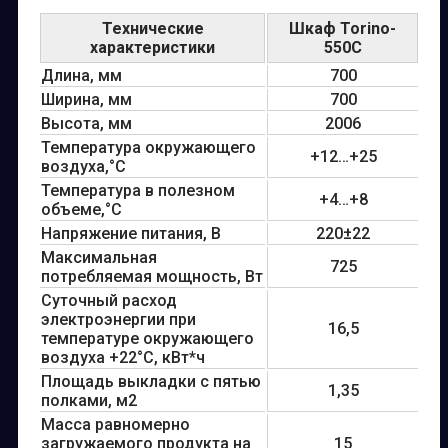
Технические
Шкаф Torino-
характеристики
550C
Длина, мм
700
Ширина, мм
700
Высота, мм
2006
Температура окружающего
+12…+25
воздуха,°С
Температура в полезном
+4…+8
объеме,°С
Напряжение питания, В
220±22
Максимальная
725
потребляемая мощность, Вт
Суточный расход
электроэнергии при
16,5
температуре окружающего
воздуха +22°С, кВт*ч
Площадь выкладки с пятью
1,35
полками, м2
Масса равномерно
загружаемого продукта на
15