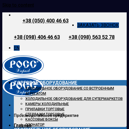
Skip to content
+38 (050) 400 46 63
ЗАКАЗАТЬ ЗВОНОК
+38 (098) 406 46 63
+38 (098) 563 52 78
EN
ТОРГОВОЕ ОБОРУДОВАНИЕ
ХОЛОДИЛЬНОЕ ОБОРУДОВАНИЕ СО ВСТРОЕННЫМ
АГРЕГАТОМ
ХОЛОДИЛЬНОЕ ОБОРУДОВАНИЕ ДЛЯ СУПЕРМАРКЕТОВ
КАМЕРЫ ХОЛОДИЛЬНЫЕ
ПРИЛАВКИ ТОРГОВЫЕ
СТЕЛЛАЖИ ТОРГОВЫЕ
Производственное предприятие
КАССОВЫЕ БОКСЫ
ОЗОНАТОР
Главная