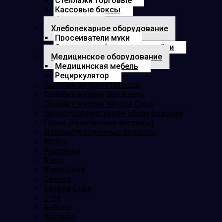
Стеллажи торговые
Кассовые боксы
Озонатор
Хлебопекарное оборудование
Просеиватели муки
Электрошкафы для расстойки
Медицинское оборудование
Медицинская мебель
Рециркулятор
Линейка витрин Florenzia
Линейка витрин San Remo
Линейка витрин Verona Cube
Низкотемпературное оборудование
Горки (пристенные витрины)
Демонстрационные витрины
Rimini
Россинка
Siena
Siena Cube
Savona
Savona Cube
Gold
Belluno
Sorrento