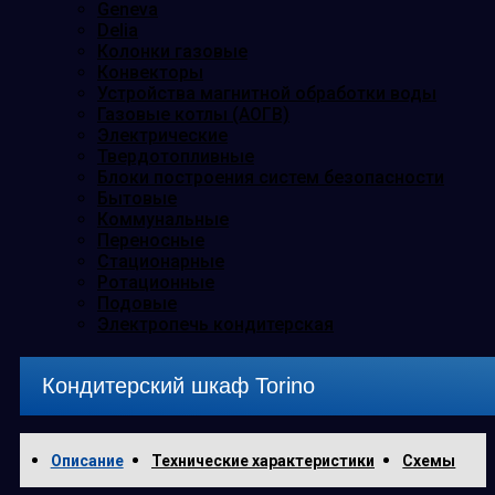
Geneva
Delia
Колонки газовые
Конвекторы
Устройства магнитной обработки воды
Газовые котлы (АОГВ)
Электрические
Твердотопливные
Блоки построения систем безопасности
Бытовые
Коммунальные
Переносные
Стационарные
Ротационные
Подовые
Электропечь кондитерская
Кондитерский шкаф Torino
Описание
Технические характеристики
Схемы