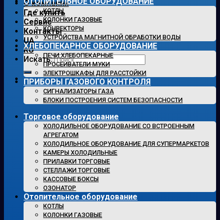
ОТОПИТЕЛЬНОЕ ОБОРУДОВАНИЕ
О компании
КОТЛЫ
Где купить
КОЛОНКИ ГАЗОВЫЕ
Сервис
КОНВЕКТОРЫ
Контакты
УСТРОЙСТВА МАГНИТНОЙ ОБРАБОТКИ ВОДЫ
UA
ХЛЕБОПЕКАРНОЕ ОБОРУДОВАНИЕ
RU
ПЕЧИ ХЛЕБОПЕКАРНЫЕ
Искать:
ПРОСЕИВАТЕЛИ МУКИ
ЭЛЕКТРОШКАФЫ ДЛЯ РАССТОЙКИ
ПРИБОРЫ ГАЗОВОГО КОНТРОЛЯ
СИГНАЛИЗАТОРЫ ГАЗА
БЛОКИ ПОСТРОЕНИЯ СИСТЕМ БЕЗОПАСНОСТИ
Торговое оборудование
ХОЛОДИЛЬНОЕ ОБОРУДОВАНИЕ СО ВСТРОЕННЫМ
АГРЕГАТОМ
ХОЛОДИЛЬНОЕ ОБОРУДОВАНИЕ ДЛЯ СУПЕРМАРКЕТОВ
КАМЕРЫ ХОЛОДИЛЬНЫЕ
ПРИЛАВКИ ТОРГОВЫЕ
СТЕЛЛАЖИ ТОРГОВЫЕ
КАССОВЫЕ БОКСЫ
ОЗОНАТОР
Отопительное оборудование
КОТЛЫ
КОЛОНКИ ГАЗОВЫЕ