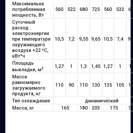
Максимальна
потребляемая
560
522
680
725
560
532
6
мощность, Вт
Суточный
расход
электроэнергии
при температуре
10,5
7,2
9,55
9,65
10,5
7,4
9,
окружающего
воздуха +22 ºС,
кВт*ч
Площадь
1,27
1
1,3
1,45
1,27
1
1
2
выкладки, м
Масса
равномерно
110
90
110
130
135
105
1
загружаемого
продукта, кг
Тип охлаждения
динамический
Масса, кг
165
180
203
175
1