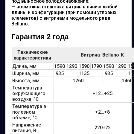
под выносное холодоснабжение;
— возможна стыковка витрин в линию любой
длины и конфигурации (при помощи угловых
элементов) с витринами модельного ряда
Belluno.
Гарантия 2 года
Технические
Витрина Belluno-К
характеристики
Длина, мм
1590
1290
1590
1790
1590
1290
15
Ширина, мм
935
1135
935
11
Высота, мм
1260
1460
Температура
окружающего
+12…+25
воздуха, °С
Температура в
полезном
+2…+8
объеме, °С
Напряжение
220±22
питания, В