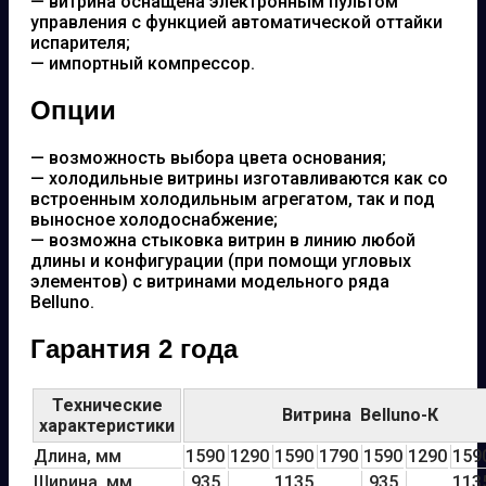
— витрина оснащена электронным пультом
управления с функцией автоматической оттайки
испарителя;
— импортный компрессор.
Опции
— возможность выбора цвета основания;
— холодильные витрины изготавливаются как со
встроенным холодильным агрегатом, так и под
выносное холодоснабжение;
— возможна стыковка витрин в линию любой
длины и конфигурации (при помощи угловых
элементов) с витринами модельного ряда
Belluno.
Гарантия 2 года
Технические
Витрина Belluno-К
характеристики
Длина, мм
1590
1290
1590
1790
1590
1290
159
Ширина, мм
935
1135
935
113