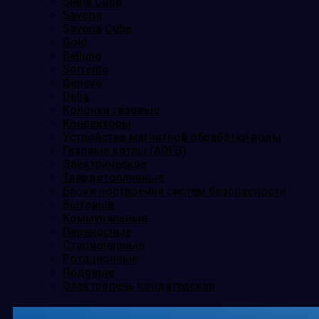
Siena Cube
Savona
Savona Cube
Gold
Belluno
Sorrento
Geneva
Delia
Колонки газовые
Конвекторы
Устройства магнитной обработки воды
Газовые котлы (АОГВ)
Электрические
Твердотопливные
Блоки построения систем безопасности
Бытовые
Коммунальные
Переносные
Стационарные
Ротационные
Подовые
Электропечь кондитерская