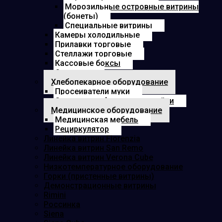
Морозильные островные витрины
(бонеты)
Специальные витрины
Камеры холодильные
Прилавки торговые
Стеллажи торговые
Кассовые боксы
Озонатор
Хлебопекарное оборудование
Просеиватели муки
Электрошкафы для расстойки
Медицинское оборудование
Медицинская мебель
Рециркулятор
Линейка витрин Florenzia
Линейка витрин San Remo
Линейка витрин Verona Cube
Низкотемпературное оборудование
Горки (пристенные витрины)
Демонстрационные витрины
Rimini
Россинка
Siena