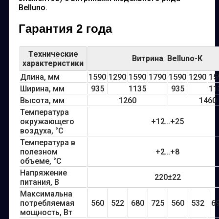
Belluno.
Гарантия 2 года
Технические
Витрина Belluno-К
характеристики
Длина, мм
1590
1290
1590
1790
1590
1290
15
Ширина, мм
935
1135
935
11
Высота, мм
1260
1460
Температура
окружающего
+12…+25
воздуха, °С
Температура в
полезном
+2…+8
объеме, °С
Напряжение
220±22
питания, В
Максимальна
потребляемая
560
522
680
725
560
532
6
мощность, Вт