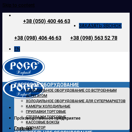
Skip to content
+38 (050) 400 46 63
ЗАКАЗАТЬ ЗВОНОК
+38 (098) 406 46 63
+38 (098) 563 52 78
EN
ТОРГОВОЕ ОБОРУДОВАНИЕ
ХОЛОДИЛЬНОЕ ОБОРУДОВАНИЕ СО ВСТРОЕННЫМ
АГРЕГАТОМ
ХОЛОДИЛЬНОЕ ОБОРУДОВАНИЕ ДЛЯ СУПЕРМАРКЕТОВ
КАМЕРЫ ХОЛОДИЛЬНЫЕ
ПРИЛАВКИ ТОРГОВЫЕ
СТЕЛЛАЖИ ТОРГОВЫЕ
Производственное предприятие
КАССОВЫЕ БОКСЫ
ОЗОНАТОР
Главная