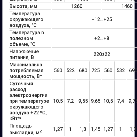
Высота, мм
1260
1460
Температура
окружающего
+12…+25
воздуха, °С
Температура в
полезном
+2…+8
объеме, °С
Напряжение
220±22
питания, В
Максимальна
потребляемая
560
522
680
725
560
532
69
мощность, Вт
Суточный
расход
электроэнергии
при температуре
10,5
7,2
9,55
9,65
10,5
7,4
9,7
окружающего
воздуха +22 ºС,
кВт*ч
Площадь
1,27
1
1,3
1,45
1,27
1
1,3
2
выкладки, м