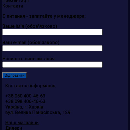
Презентації
Контакти
Є питання - запитайте у менеджера:
Ваше ім'я (обов'язково)
Ваш e-mail (обов'язково)
Напишіть своє питання
Контактна інформація
+38 050 400-46-63
+38 098 406-46-63
Україна, г. Харків
вул. Велика Панасівська, 129
Наші магазини
Дилери