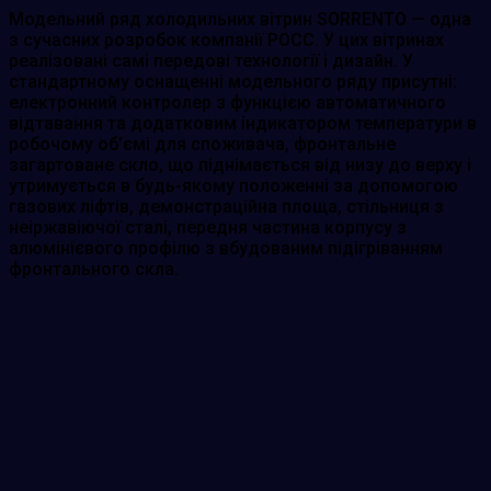
Модельний ряд холодильних вітрин SORRENTO — одна
з сучасних розробок компанії РОСС. У цих вітринах
реалізовані самі передові технології і дизайн. У
стандартному оснащенні модельного ряду присутні:
електронний контролер з функцією автоматичного
відтавання та додатковим індикатором температури в
робочому об’ємі для споживача, фронтальне
загартоване скло, що піднімається від низу до верху і
утримується в будь-якому положенні за допомогою
газових ліфтів, демонстраційна площа, стільниця з
неіржавіючої сталі, передня частина корпусу з
алюмінієвого профілю з вбудованим підігріванням
фронтального скла.