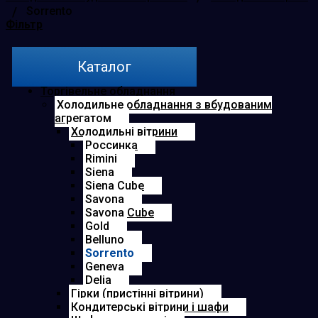
/
Sorrento
Фільтр
Каталог
Торгівельне обладнання
Холодильне обладнання з вбудованим
агрегатом
Холодильні вітрини
Россинка
Rimini
Siena
Siena Cube
Savona
Savona Cube
Gold
Belluno
Sorrento
Geneva
Delia
Гірки (пристінні вітрини)
Кондитерські вітрини і шафи