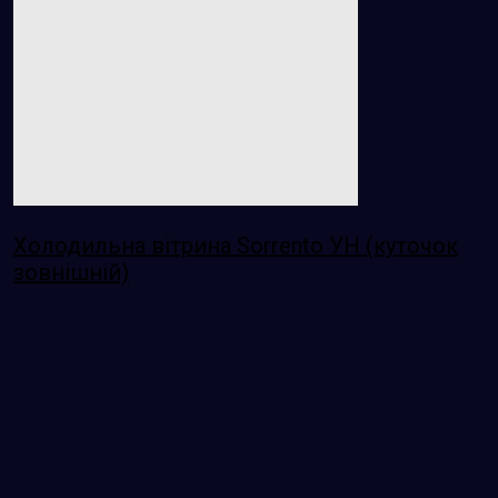
Холодильна вітрина Sorrento УН (куточок
зовнішній)