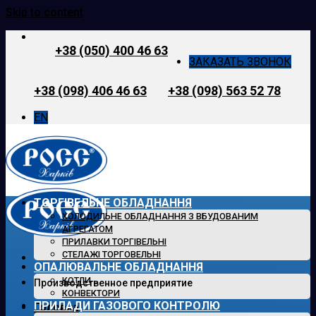
Skip to content
+38 (050) 400 46 63
ЗАКАЗАТЬ ЗВОНОК
+38 (098) 406 46 63
+38 (098) 563 52 78
EN
ТОРГІВЕЛЬНЕ ОБЛАДНАННЯ
ХОЛОДИЛЬНЕ ОБЛАДНАННЯ З ВБУДОВАНИМ
АГРЕГАТОМ
ПРИЛАВКИ ТОРГІВЕЛЬНІ
СТЕЛАЖІ ТОРГОВЕЛЬНІ
ОПАЛЮВАЛЬНЕ ОБЛАДНАННЯ
КОТЛИ
Производственное предприятие
КОНВЕКТОРИ
ПРИЛАДИ ГАЗОВОГО КОНТРОЛЮ
Головна