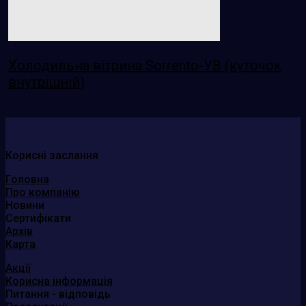
Холодильна вітрина Sorrento-УВ (куточок
внутрішній)
Корисні заслання
Головна
Про компанію
Новини
Сертифікати
Архів
Карта
Акції
Корисна інформація
Питання - відповідь