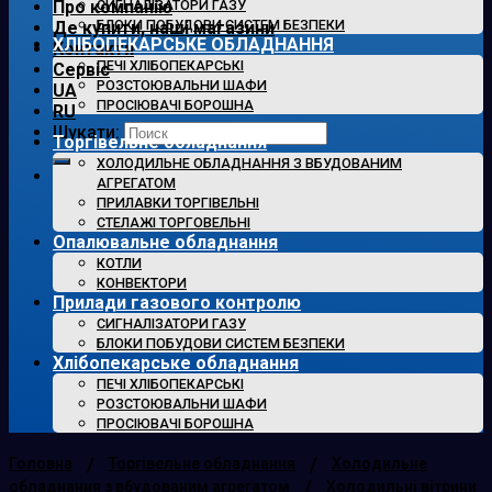
Про компанію
СИГНАЛІЗАТОРИ ГАЗУ
БЛОКИ ПОБУДОВИ СИСТЕМ БЕЗПЕКИ
Де купити, наші магазини
ХЛІБОПЕКАРСЬКЕ ОБЛАДНАННЯ
Контакти
ПЕЧІ ХЛІБОПЕКАРСЬКІ
Сервіс
РОЗСТОЮВАЛЬНИ ШАФИ
UA
ПРОСІЮВАЧІ БОРОШНА
RU
Шукати:
Торгівельне обладнання
ХОЛОДИЛЬНЕ ОБЛАДНАННЯ З ВБУДОВАНИМ
АГРЕГАТОМ
ПРИЛАВКИ ТОРГІВЕЛЬНІ
СТЕЛАЖІ ТОРГОВЕЛЬНІ
Опалювальне обладнання
КОТЛИ
КОНВЕКТОРИ
Прилади газового контролю
СИГНАЛІЗАТОРИ ГАЗУ
БЛОКИ ПОБУДОВИ СИСТЕМ БЕЗПЕКИ
Хлібопекарське обладнання
ПЕЧІ ХЛІБОПЕКАРСЬКІ
РОЗСТОЮВАЛЬНИ ШАФИ
ПРОСІЮВАЧІ БОРОШНА
/
/
Головна
Торгівельне обладнання
Холодильне
/
обладнання з вбудованим агрегатом
Холодильні вітрини