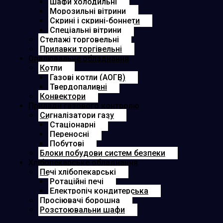
Шафи холодильні
Морозильні вітрини
Скрині і скрині-боннети
Спеціальні вітрини
Стелажі торговельні
Прилавки торгівельні
Опалювальне обладнання
Котли
Газові котли (АОГВ)
Твердопаливні
Конвектори
Прилади газового контролю
Сигналізатори газу
Cтаціонарні
Переносні
Побутові
Блоки побудови систем безпеки
Хлібопекарське обладнання
Печі хлібопекарські
Ротаційні печі
Електропіч кондитерська
Просіювачі борошна
Розстоювальни шафи