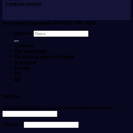
Сервісні центри
Все права защищены ©
РОСС
1991-2026
Шукати:
Головна
Про компанію
Де купити, наші магазини
Контакти
Сервіс
UA
RU
Увійти
Ім'я користувача чи адреса електронної пошти
*
Пароль
*