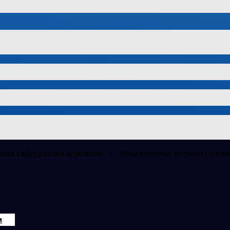
/
Кондитерські вітрини і шафи
ння з вбудованим агрегатом
м