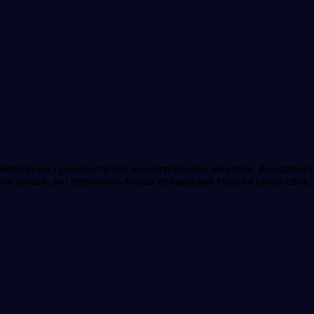
берігання і демонстрації кондитерських виробів. Кондитер
сні умови, які сприяють більш тривалому збереженню свіжо