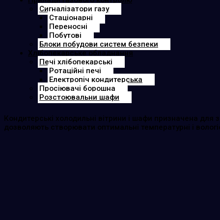
Прилади газового контролю
Сигналізатори газу
Cтаціонарні
Переносні
Побутові
Блоки побудови систем безпеки
Хлібопекарське обладнання
Печі хлібопекарські
Ротаційні печі
Електропіч кондитерська
Просіювачі борошна
Розстоювальни шафи
Кондитерські холодильні вітрини і шафи призначена для з
дозволяють створювати оптимальні температурні і вологі