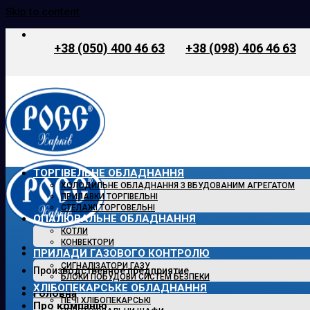
Skip to content
+38 (050) 400 46 63
+38 (098) 406 46 63
ТОРГІВЕЛЬНЕ ОБЛАДНАННЯ
ХОЛОДИЛЬНЕ ОБЛАДНАННЯ З ВБУДОВАНИМ АГРЕГАТОМ
ПРИЛАВКИ ТОРГІВЕЛЬНІ
СТЕЛАЖІ ТОРГОВЕЛЬНІ
ОПАЛЮВАЛЬНЕ ОБЛАДНАННЯ
КОТЛИ
КОНВЕКТОРИ
ПРИЛАДИ ГАЗОВОГО КОНТРОЛЮ
СИГНАЛІЗАТОРИ ГАЗУ
Производственное предприятие
БЛОКИ ПОБУДОВИ СИСТЕМ БЕЗПЕКИ
ХЛІБОПЕКАРСЬКЕ ОБЛАДНАННЯ
Головна
ПЕЧІ ХЛІБОПЕКАРСЬКІ
Про компанію