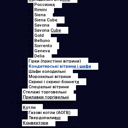
Россинка
Rimini
Siena
Siena Cube
Savona
Savona Cube
Gold
Belluno
Sorrento
Geneva
Delia
Гірки (пристінні вітрини)
Кондитерські вітрини і шафи
Шафи холодильні
Морозильні вітрини
Скрині і скрині-боннети
Спеціальні вітрини
Стелажі торговельні
Прилавки торгівельні
Опалювальне обладнання
Котли
Газові котли (АОГВ)
Твердопаливні
Конвектори