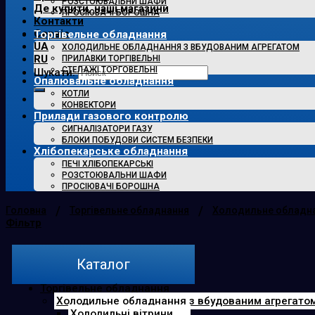
РОЗСТОЮВАЛЬНИ ШАФИ
Де купити, наші магазини
ПРОСІЮВАЧІ БОРОШНА
Контакти
Сервіс
Торгівельне обладнання
UA
ХОЛОДИЛЬНЕ ОБЛАДНАННЯ З ВБУДОВАНИМ АГРЕГАТОМ
RU
ПРИЛАВКИ ТОРГІВЕЛЬНІ
СТЕЛАЖІ ТОРГОВЕЛЬНІ
Шукати:
Опалювальне обладнання
КОТЛИ
КОНВЕКТОРИ
Прилади газового контролю
СИГНАЛІЗАТОРИ ГАЗУ
БЛОКИ ПОБУДОВИ СИСТЕМ БЕЗПЕКИ
Хлібопекарське обладнання
ПЕЧІ ХЛІБОПЕКАРСЬКІ
РОЗСТОЮВАЛЬНИ ШАФИ
ПРОСІЮВАЧІ БОРОШНА
/
/
Головна
Торгівельне обладнання
Холодильне обладна
Фільтр
Каталог
Торгівельне обладнання
Холодильне обладнання з вбудованим агрегато
Холодильні вітрини