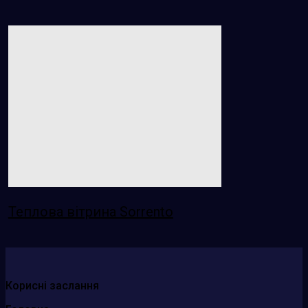
Теплова вітрина Sorrento
Корисні заслання