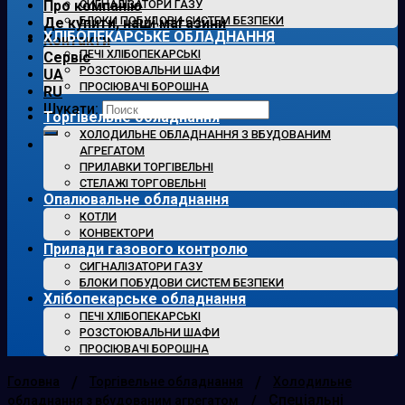
Про компанію
СИГНАЛІЗАТОРИ ГАЗУ
БЛОКИ ПОБУДОВИ СИСТЕМ БЕЗПЕКИ
Де купити, наші магазини
ХЛІБОПЕКАРСЬКЕ ОБЛАДНАННЯ
Контакти
ПЕЧІ ХЛІБОПЕКАРСЬКІ
Сервіс
РОЗСТОЮВАЛЬНИ ШАФИ
UA
ПРОСІЮВАЧІ БОРОШНА
RU
Шукати:
Торгівельне обладнання
ХОЛОДИЛЬНЕ ОБЛАДНАННЯ З ВБУДОВАНИМ
АГРЕГАТОМ
ПРИЛАВКИ ТОРГІВЕЛЬНІ
СТЕЛАЖІ ТОРГОВЕЛЬНІ
Опалювальне обладнання
КОТЛИ
КОНВЕКТОРИ
Прилади газового контролю
СИГНАЛІЗАТОРИ ГАЗУ
БЛОКИ ПОБУДОВИ СИСТЕМ БЕЗПЕКИ
Хлібопекарське обладнання
ПЕЧІ ХЛІБОПЕКАРСЬКІ
РОЗСТОЮВАЛЬНИ ШАФИ
ПРОСІЮВАЧІ БОРОШНА
/
/
Головна
Торгівельне обладнання
Холодильне
/
Спеціальні
обладнання з вбудованим агрегатом