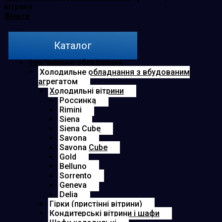
вітрини
Фільтр
Каталог
Торгівельне обладнання
Холодильне обладнання з вбудованим
агрегатом
Холодильні вітрини
Россинка
Rimini
Siena
Siena Cube
Savona
Savona Cube
Gold
Belluno
Sorrento
Geneva
Delia
Гірки (пристінні вітрини)
Кондитерські вітрини і шафи