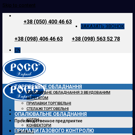
Skip to content
+38 (050) 400 46 63
ЗАКАЗАТЬ ЗВОНОК
+38 (098) 406 46 63
+38 (098) 563 52 78
EN
ТОРГІВЕЛЬНЕ ОБЛАДНАННЯ
ХОЛОДИЛЬНЕ ОБЛАДНАННЯ З ВБУДОВАНИМ
АГРЕГАТОМ
ПРИЛАВКИ ТОРГІВЕЛЬНІ
СТЕЛАЖІ ТОРГОВЕЛЬНІ
ОПАЛЮВАЛЬНЕ ОБЛАДНАННЯ
КОТЛИ
Производственное предприятие
КОНВЕКТОРИ
ПРИЛАДИ ГАЗОВОГО КОНТРОЛЮ
Головна