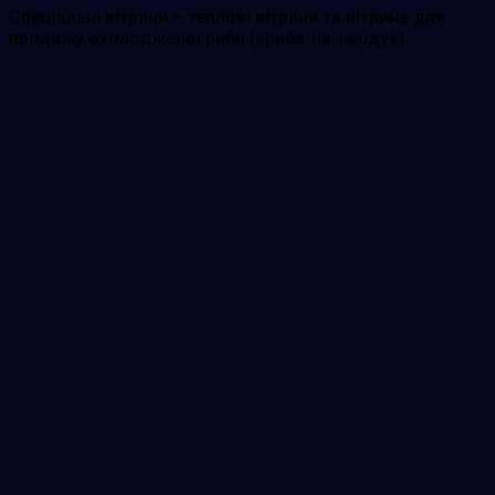
Спеціальні вітрини – теплові вітрини та вітрина для
продажу охолодженої риби («риба-на-льоду»)