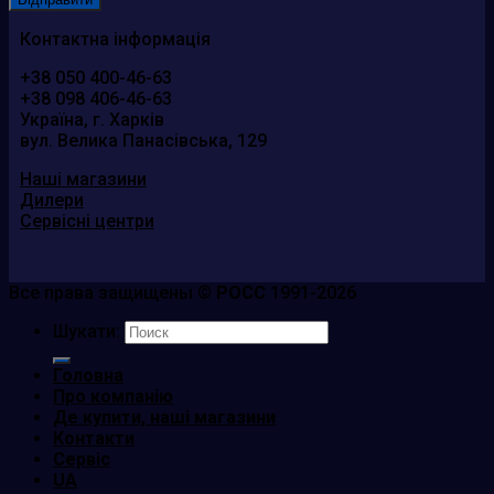
Контактна інформація
+38 050 400-46-63
+38 098 406-46-63
Україна, г. Харків
вул. Велика Панасівська, 129
Наші магазини
Дилери
Сервісні центри
Все права защищены ©
РОСС
1991-2026
Шукати:
Головна
Про компанію
Де купити, наші магазини
Контакти
Сервіс
UA