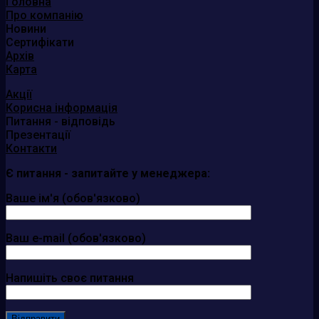
Головна
Про компанію
Новини
Сертифікати
Архів
Карта
Акції
Корисна інформація
Питання - відповідь
Презентації
Контакти
Є питання - запитайте у менеджера:
Ваше ім'я (обов'язково)
Ваш e-mail (обов'язково)
Напишіть своє питання